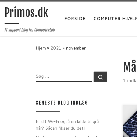
Fortsæt til indhold
Primos.dk
FORSIDE
COMPUTER HJÆL
IT support blog fra ComputerLab
Hjem
»
2021
»
november
Må
SØG
Søg …
1 ind
SENESTE BLOG INDLÆG
Ople
iPho
Er dit Wi-Fi også en kilde til grå
sign
hår? Sådan fikser du det!
Tusi