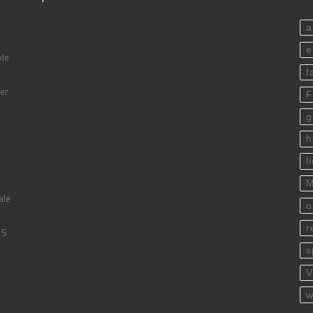
a
e
ple
f
er
F
g
h
l
M
ale
o
r
25
w