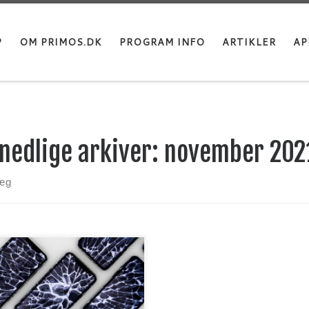
P
OM PRIMOS.DK
PROGRAM INFO
ARTIKLER
AP
nedlige arkiver:
november 202
læg
ver du problemer med din
ne 12, at den mister mobil
al? Så er du ikke alene.
ndevis af iPhone 12 brugere