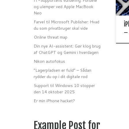
IT-Supportens vurdering: Fordele
ople
og ulemper ved Apple MacBook
om d
Neo
til n
http
Farvel til Microsoft Publisher: Hvad
iP
don
du som privatbruger skal vide
iph
–
mini
Online threat map
pro
Din nye AI-assistent: Gør klog brug
upg
af ChatGPT og Gemini i hverdagen
htt
/ip
Nikon autofokus
unex
“Lagerpladsen er fuld” – Sådan
htt
iph
rydder du op i dit digitale rod
pro
Support til Windows 10 stopper
http
den 14 oktober 2025
gy/
hit
Er min iPhone hacket?
lte
202
http
Example Post for
mme
ropp