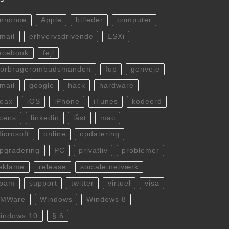
nnonce
Apple
billeder
computer
mail
erhvervsdrivende
ESXi
acebook
fejl
orbrugerombudsmanden
fup
genveje
mail
google
hack
hardware
oax
iOS
iPhone
iTunes
kodeord
icens
linkedin
låst
mac
icrosoft
online
opdatering
pgradering
PC
privatliv
problemer
eklame
release
sociale netværk
spam
support
twitter
virtuel
visa
VMWare
Windows
Windows 8
indows 10
§ 6