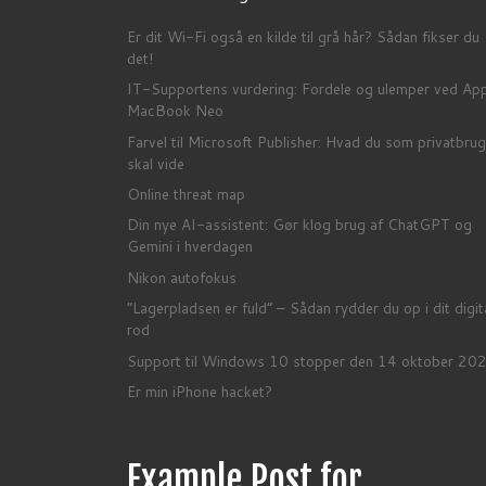
Er dit Wi-Fi også en kilde til grå hår? Sådan fikser du
det!
IT-Supportens vurdering: Fordele og ulemper ved Ap
MacBook Neo
Farvel til Microsoft Publisher: Hvad du som privatbrug
skal vide
Online threat map
Din nye AI-assistent: Gør klog brug af ChatGPT og
Gemini i hverdagen
Nikon autofokus
“Lagerpladsen er fuld” – Sådan rydder du op i dit digit
rod
Support til Windows 10 stopper den 14 oktober 20
Er min iPhone hacket?
Example Post for