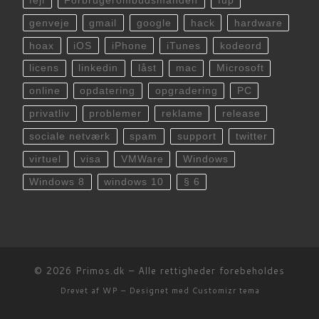
fejl
Forbrugerombudsmanden
fup
genveje
gmail
google
hack
hardware
hoax
iOS
iPhone
iTunes
kodeord
licens
linkedin
låst
mac
Microsoft
online
opdatering
opgradering
PC
privatliv
problemer
reklame
release
sociale netværk
spam
support
twitter
virtuel
visa
VMWare
Windows
Windows 8
windows 10
§ 6
© 2026
Primos.dk
– Alle rettigheder forebeholdes
Drevet af
WP
– Designet med
Customizr tema