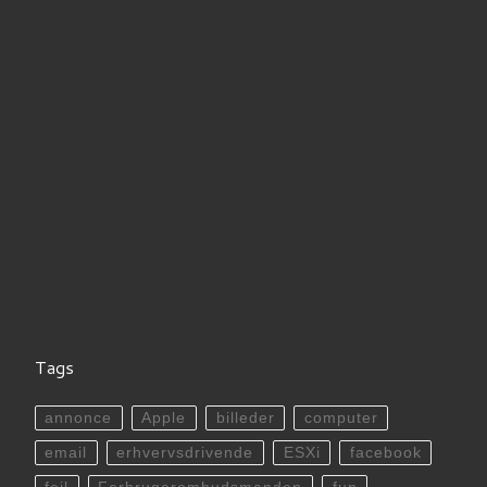
Tags
annonce
Apple
billeder
computer
email
erhvervsdrivende
ESXi
facebook