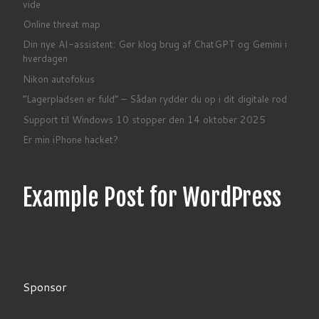
vide
Online threat map
Din nye AI-assistent: Gør klog brug af ChatGPT og Gemini i
hverdagen
Nikon autofokus
“Lagerpladsen er fuld” – Sådan rydder du op i dit digitale rod
Support til Windows 10 stopper den 14 oktober 2025
Er min iPhone hacket?
Example Post for WordPress
Sponsor