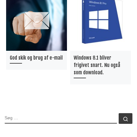
God skik og brug af e-mail
Windows 8.1 bliver
frigivet snart. Nu også
som download.
SØG
Sø