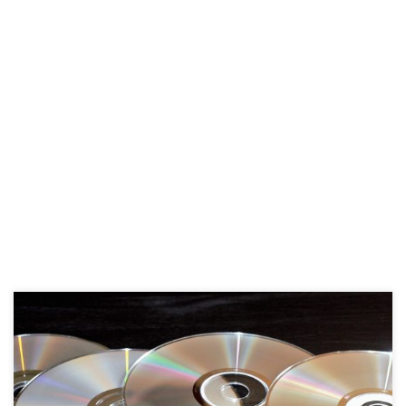
Hvis du vil have re-installeret din computer, men ikke har
nogen CD/DVD – hvad gør man så? Har du ikke et