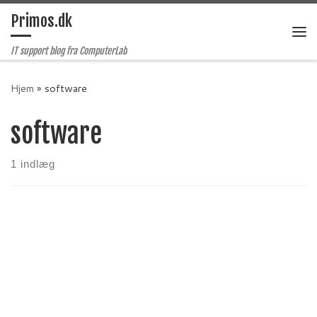
Primos.dk
Fortsæt til indhold
Me
IT support blog fra ComputerLab
Hjem
»
software
software
1 indlæg