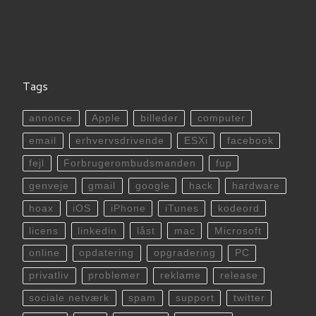
Tags
annonce
Apple
billeder
computer
email
erhvervsdrivende
ESXi
facebook
fejl
Forbrugerombudsmanden
fup
genveje
gmail
google
hack
hardware
hoax
iOS
iPhone
iTunes
kodeord
licens
linkedin
låst
mac
Microsoft
online
opdatering
opgradering
PC
privatliv
problemer
reklame
release
sociale netværk
spam
support
twitter